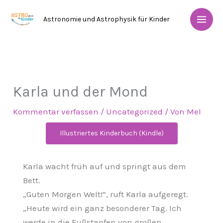
Zum
Astronomie und Astrophysik für Kinder
Inhalt
springen
Karla und der Mond
Kommentar verfassen
/
Uncategorized
/ Von
Mel
Illustriertes Kinderbuch (Kindle)
Karla wacht früh auf und springt aus dem
Bett.
„Guten Morgen Welt!“, ruft Karla aufgeregt.
„Heute wird ein ganz besonderer Tag. Ich
werde in die Fußstapfen von großen