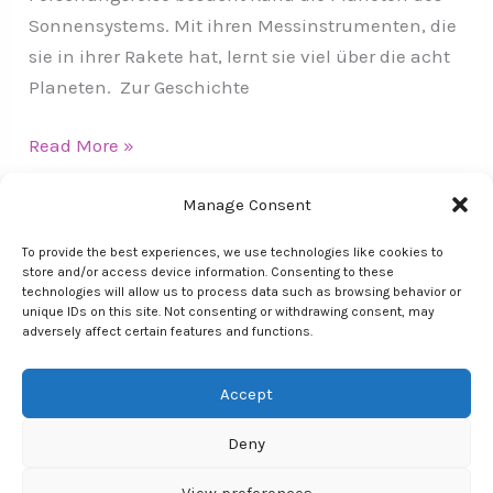
Sonnensystems. Mit ihren Messinstrumenten, die
sie in ihrer Rakete hat, lernt sie viel über die acht
Planeten. Zur Geschichte
Read More »
Manage Consent
To provide the best experiences, we use technologies like cookies to
store and/or access device information. Consenting to these
technologies will allow us to process data such as browsing behavior or
unique IDs on this site. Not consenting or withdrawing consent, may
Über mich
adversely affect certain features and functions.
Impressum
Accept
Datenschutz
Deny
Astrophysik für Kinder by M. K.
View preferences