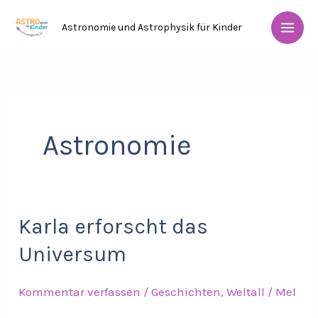
Zum
Astronomie und Astrophysik für Kinder
Inhalt
springen
Astronomie
Karla erforscht das
Karla
erforscht
Universum
das
Universum
Kommentar verfassen
/
Geschichten
,
Weltall
/
Mel